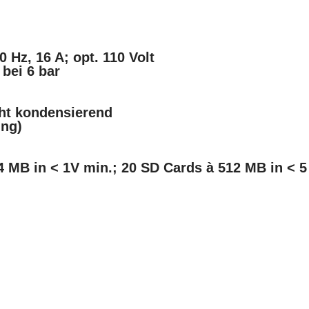
 Hz, 16 A; opt. 110 Volt
 bei 6 bar
cht kondensierend
ing)
 MB in < 1V min.; 20 SD Cards à 512 MB in < 5