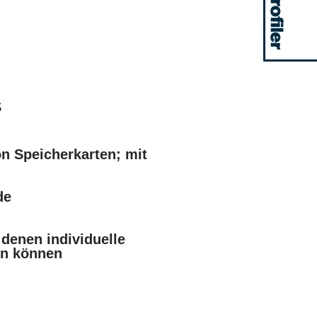
s
n Speicherkarten; mit
de
 denen individuelle
en können