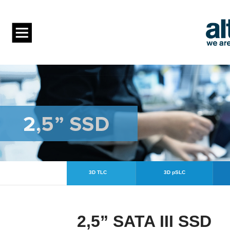
3D TLC
3D pSLC
2,5” SATA III SSD