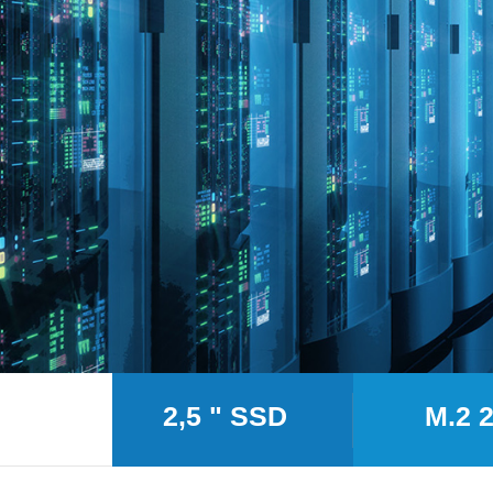
2,5 " SSD
M.2 